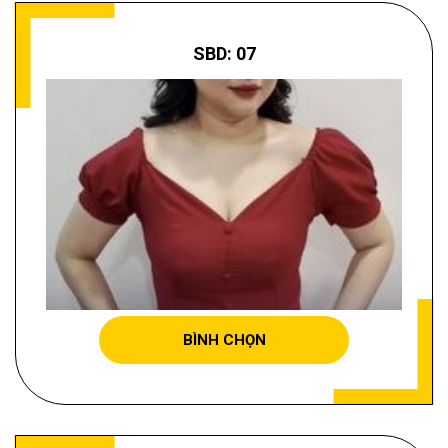
SBD: 07
TRẦN THỊ MINH THƠ
BÌNH CHỌN