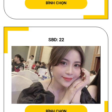
BÌNH CHỌN
SBD: 22
NGỌC TUYỀN
BÌNH CHỌN