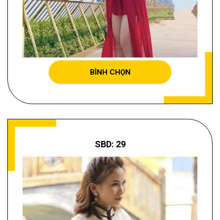
NGÔ HỒNG NGỌC
BÌNH CHỌN
SBD: 29