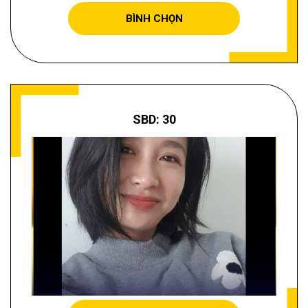
BÌNH CHỌN
SBD: 30
ĐINH VŨ PHƯƠNG THÙY