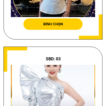
TRẦN THỊ HẢI YẾN
BÌNH CHỌN
SBD: 03