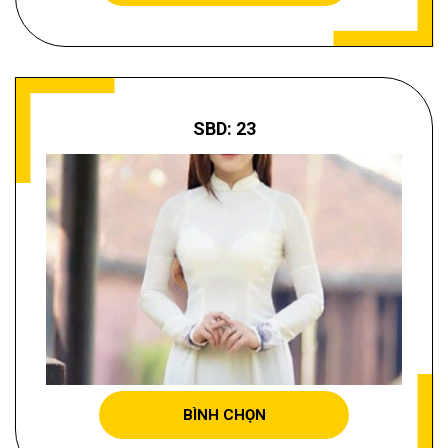
SBD: 23
KIMMI TRẦN
BÌNH CHỌN