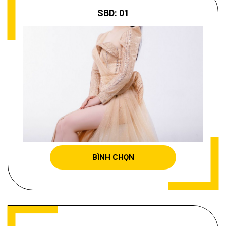
SBD: 01
NGUYỄN THỊ THÚY LIỄU
BÌNH CHỌN