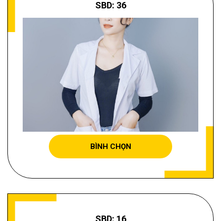
SBD: 36
ĐINH THỊ NGỌC HÀ
BÌNH CHỌN
SBD: 16