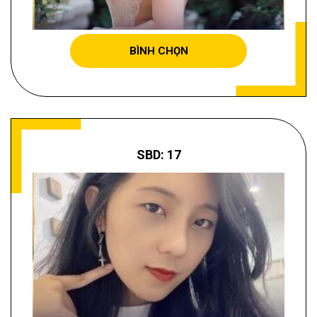
TRỊNH THỊ TIỂU CƠ
BÌNH CHỌN
SBD: 17
DƯƠNG TUYẾT TRINH