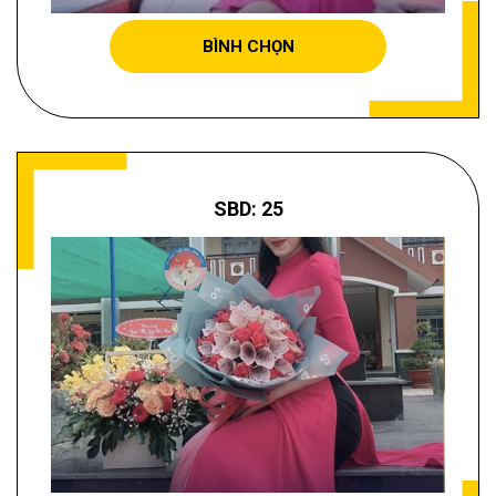
BÌNH CHỌN
SBD: 25
NGUYỄN THỊ BẢO YẾN