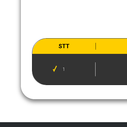
STT
1